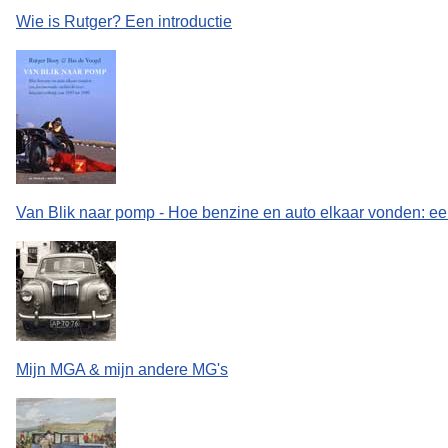
Wie is Rutger? Een introductie
Van Blik naar pomp - Hoe benzine en auto elkaar vonden: ee
Mijn MGA & mijn andere MG's